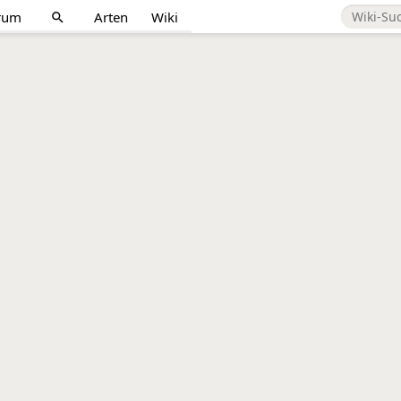
rum
Arten
Wiki
search