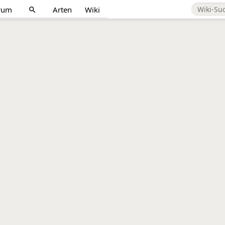
rum
Arten
Wiki
search