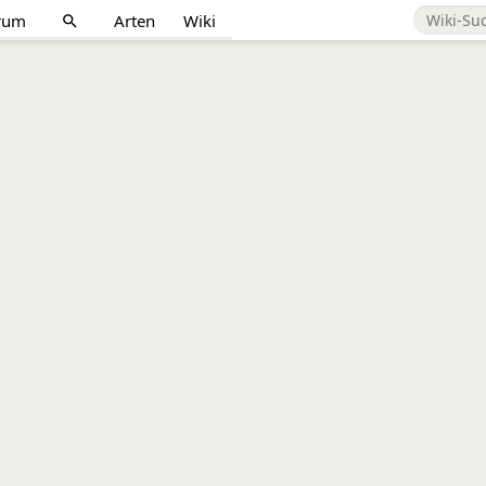
rum
Arten
Wiki
search