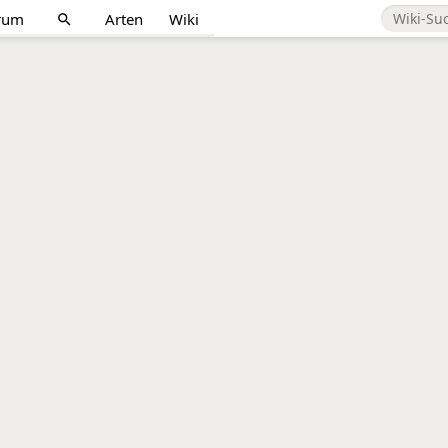
rum
Arten
Wiki
search