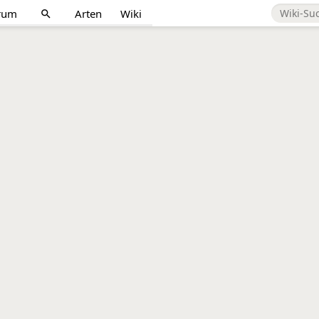
rum
Arten
Wiki
search