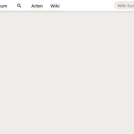
rum
Arten
Wiki
search