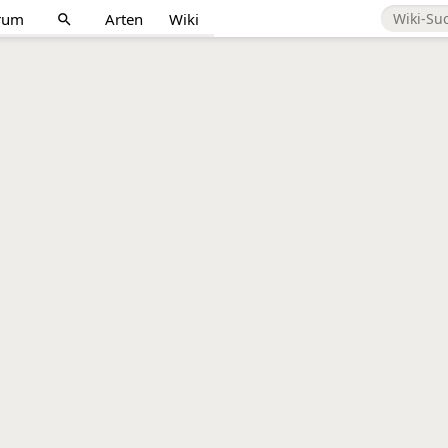
rum
Arten
Wiki
search