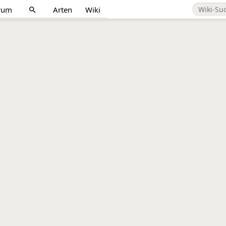
rum
Arten
Wiki
search