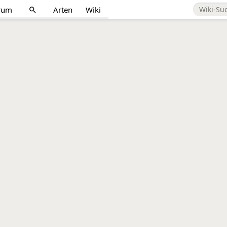
rum
Arten
Wiki
search