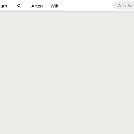
rum
Arten
Wiki
search