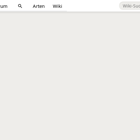
rum
Arten
Wiki
search