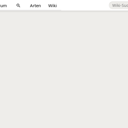
rum
Arten
Wiki
search