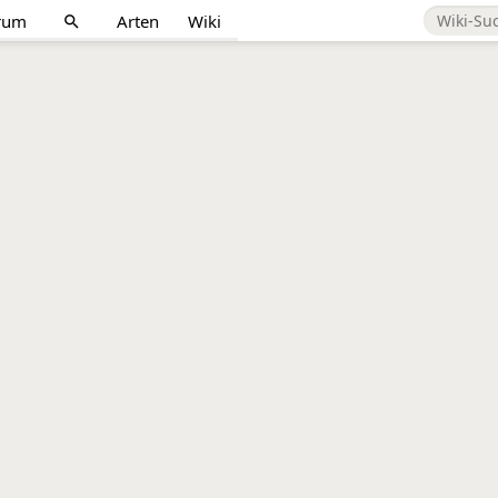
rum
Arten
Wiki
search