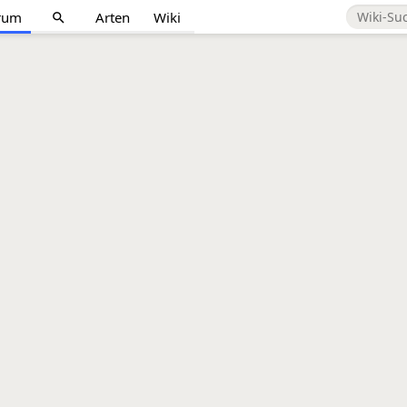
rum
Arten
Wiki
search